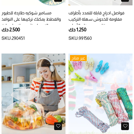
فواصل ادراج قابلة للتمدد بأطراف
مسامير شوكيه طاردة للطيور
مقاومة للخدوش سهلة التركيب
والقطط يمكنك تركيبها على النوافذ
وتناسب معظم الأدراج.
والاسطح تثبت ببراغي او مادة
1.250 دك
2.500 دك
لاصقة العبوة 6 قطع
SKU:290451
SKU:991560
غير متاح