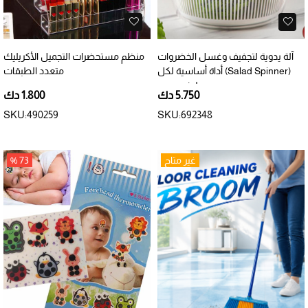
آلة يدوية لتجفيف وغسل الخضروات
منظم مستحضرات التجميل الأكريليك
(Salad Spinner) أداة أساسية لكل
متعدد الطبقات
مطبخ عصري
5.750 دك
1.800 دك
SKU:490259
SKU:692348
غير متاح
73 %