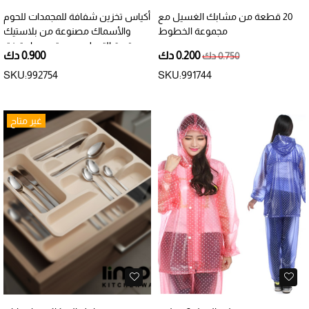
20 قطعة من مشابك الغسيل مع
أكياس تخزين شفافة للمجمدات للحوم
مجموعة الخطوط
والأسماك مصنوعة من بلاستيك
قوية التحمل بدون تسرب او تمزق
0.200 دك
0.900 دك
0.750 دك
SKU:992754
SKU:991744
غير متاح