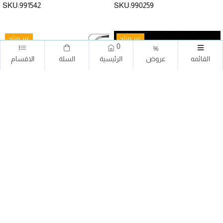
SKU:991542
SKU:990259
غير متاح
غير متاح
0
%
القائمه
عروض
الرئيسية
السلة
الاقسام
1 قطعة إسفنجة سحرية
جهاز كهربائي لسن السكاكين ولتنعيم
وصنفرة المعادن والخشب والبلاستيك
0.100 دك
9.500 دك
0.250 دك
SKU:991719
SKU:692123