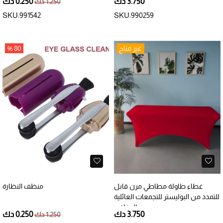
3.750 دك
0.250 دك
1.250 دك
SKU:991542
SKU:990259
غير متاح
80 %
غطاء طاولة مطاطي مرن قابل
منظف النظارة
للتمدد من البوليستر للتجمعات العائلية
والحفلات
3.750 دك
0.250 دك
1.250 دك