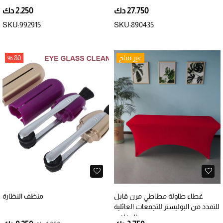
سم‎
27.750 دك
2.250 دك
SKU:992915
SKU:890435
غير متاح
80 %
غطاء طاولة مطاطي مرن قابل
منظف النظارة
للتمدد من البوليستر للتجمعات العائلية
والحفلات