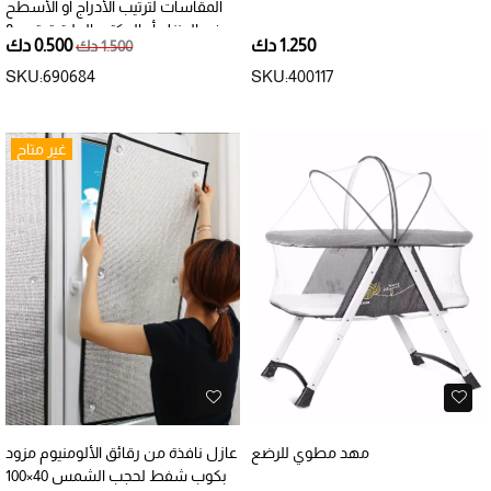
المقاسات لترتيب الأدراج أو الأسطح
في المنزل أو المكتب العلبة تحتوي 8
1.250 دك
0.500 دك
1.500 دك
قطع
SKU:690684
SKU:400117
غير متاح
مهد مطوي للرضع
عازل نافذة من رقائق الألومنيوم مزود
بكوب شفط لحجب الشمس ‎100×40