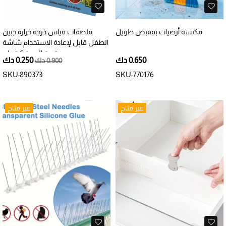
مكنسة أرضيات بمقبض طويل‬
ملصقات قياس درجة حرارة جبين
الطفل قابل لإعادة الاستخدام شاشة
رقمية العبوة 6 قطع
0.650 دك
0.250 دك
0.900 دك
SKU:890373
SKU:770176
غير متاح
غير متاح