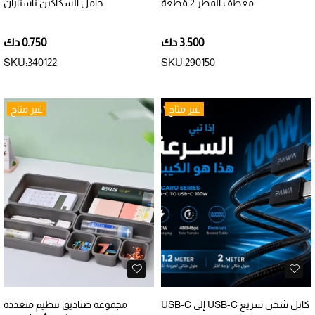
معطف المطر 2 قطعة
حامل السكاكين ناستاران
3.500 دك
0.750 دك
SKU:340122
SKU:290150
غير متاح
غير متاح
كابل شحن سريع USB-C إلى USB-C
مجموعة صناديق تنظيم متعددة