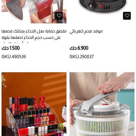
موقد فحم كهربائي
ملصق حماية نعل الحذاء يمكنك قصها
على حسب حجم الحذاء لصقها بقوة
على أسفل النعل
6.900 دك
1.500 دك
SKU:490539
SKU:290837