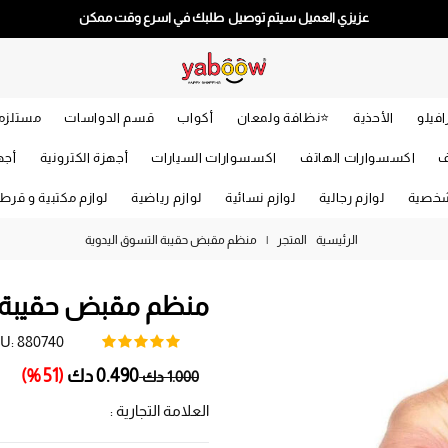
عزيزي العميل سيتم توصيل طلبك في اسرع وقت ممكن
افيلو
الأحذية
⭐️نظافة ولمعان
أكواب
قسم الدواسات
مستلزما
ف
اكسسوارات الهاتف
اكسسوارات السيارات
أجهزة الكترونية
أجه
شخصية
لوازم رجالية
لوازم نسائية
لوازم رياضية
لوازم مكتبية و قرط
الرئيسية
المتجر
|
منظم مقبض حقيبة التسوق اليدوية
منظم مقبض حقيبة ا
U:
880740
Regular
0.490 دك
(51 %)
1.000 دك
price
العلامة التجارية :