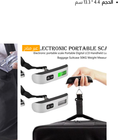
الحجم
: 4.4 * 13.3 سم
غير متاح