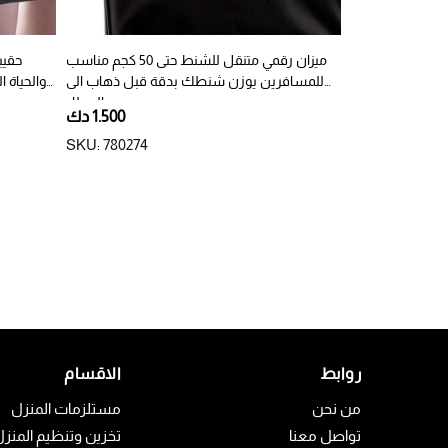
حزام أمتعة بقفل
ميزان رقمي متنقل للشنط حتى 50 كجم مناسب
حقيب
للمسافرين يوزن شنطك بدقة قبل ذهاب الى
والحياة ا
المطار
2.250 دك
1.500 دك
SKU: 780274
SKU: 351670
روابط
الاقسام
من نحن
مستلزمات المنزل
تواصل معنا
تخزين وتنظيم المنز