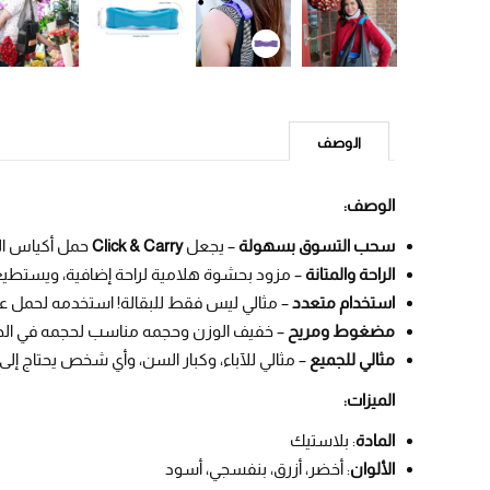
الوصف
الوصف:
سحب التسوق بسهولة
– يجعل
Click & Carry
حمل أكياس التس
الراحة والمتانة
– مزود بحشوة هلامية لراحة إضافية، ويستطيع حمل ما يصل إلى 100 رطل ويوزع الوزن ب
استخدام متعدد
– مثالي ليس فقط للبقالة! استخدمه لحمل علب
مضغوط ومريح
– خفيف الوزن وحجمه مناسب لحجمه في ال
مثالي للجميع
– مثالي للآباء، وكبار السن، وأي شخص يحتاج إ
الميزات:
المادة
: بلاستيك
الألوان
: أخضر، أزرق، بنفسجي، أسود