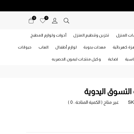
0
0
ت المنزل
تخزين وتنظيم المنزل
أدوات ولوازم المطبخ
زة كهربائية
معدات يدوية
لوازم أطفال
العاب
حيوانات
اسية
اضاءة
وكيل منتجات ليمون الحصريه
لتسوق اليدوية
SK
غير متاح ( الكمية المتاحة :
0
)