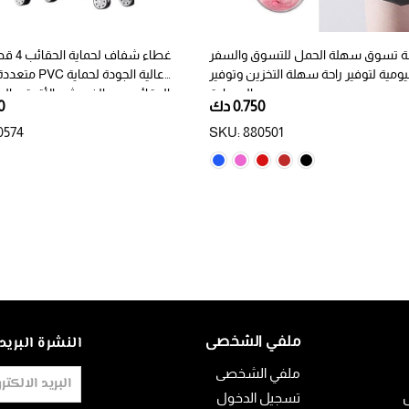
ة تسوق سهلة الحمل للتسوق والسفر
غطاء شفاف
ليومية لتوفير راحة سهلة التخزين وتوفير
متعددة من مادة C
المساحة
الحقائب من الخدوش، الأتربة، والرط
0.750 دك
00
0574
SKU: 880501
النشرة البريد
ملفي الشخصى
ملفي الشخصى
ل
تسجيل الدخول