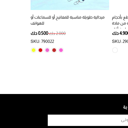
 لحماية الحقائب 4 قطع بأحجام
ميدالية طويلة مناسبة للمفاتيح أو للسماعات أو
PV عالية الجودة لحماية
للهواتف
وبة أثناء
4.9 دك
2.000 دك
0.500 دك
السفر
SKU: 790022
SKU: 29
ية