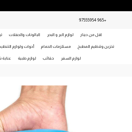
+965 97555954
اقل من دينار
لوازم البر و البحر
البالونات والحفلات
تر
تخزين وتنظيم المطبخ
مستلزمات الحمام
أدوات ولوازم التنظي
لوازم السفر
حقائب
لوازم طبية
عناية 