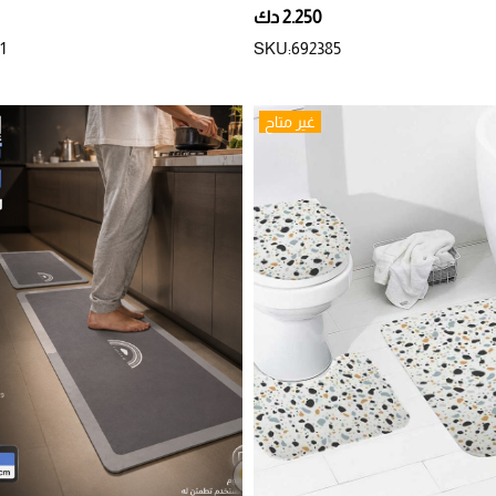
2.250 دك
1
SKU:692385
غير متاح