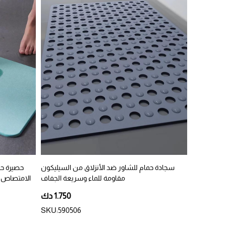
سجادة حمام للشاور ضد الأنزلاق من السيليكون
حصيرة حم
مقاومة للماء وسريعة الجفاف
الامتصاص 
1.750 دك
SKU:590506