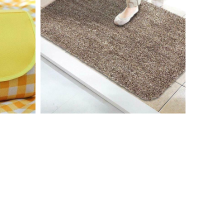
حصيرة نظيفة للغاية
2.250 دك
SKU:590054