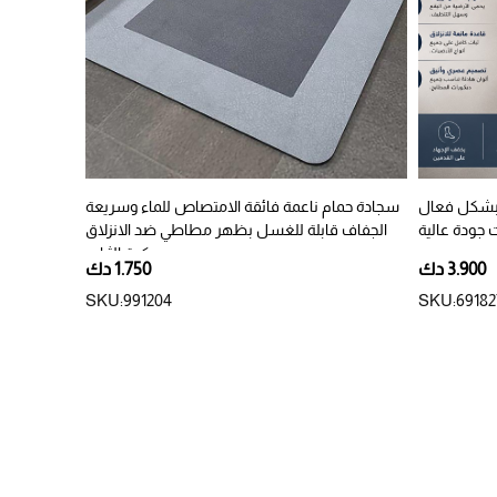
بشكل فعال
سجادة حمام ناعمة فائقة الامتصاص للماء وسريعة
ت جودة عالية
الجفاف قابلة للغسل بظهر مطاطي ضد الانزلاق
محكمة الثبات
3.900 دك
1.750 دك
SKU:991204
SKU:69182