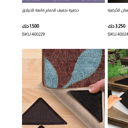
تان للأرضية
حصيرة تجفيف للحمام مانعة للانزلاق
3.250 دك
1.500 دك
SKU:400229
SKU:4002