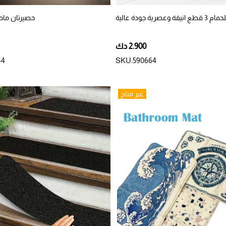
صرية جودة عالية
حصيرتان ماص
2.900 دك
44
SKU:590664
غير متاح