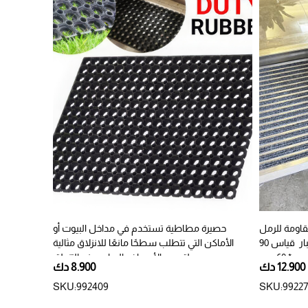
قاومة للرمل
حصيرة مطاطية تستخدم في مداخل البيوت أو
وغير قابلة للانزلاق تزيل الأوساخ والغبار قياس 90
الأماكن التي تتطلب سطحًا مانعًا للانزلاق مثالية
م * 60 سم
لتجميع الأوساخ والمياه ومنع التزحلق
12.900 دك
8.900 دك
SKU:992409
SKU:99227