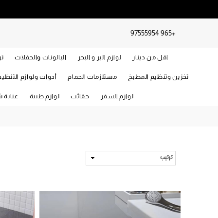
+965 97555954
اقل من دينار
لوازم البر و البحر
البالونات والحفلات
تر
تخزين وتنظيم المطبخ
مستلزمات الحمام
أدوات ولوازم التنظي
لوازم السفر
حقائب
لوازم طبية
عناية 