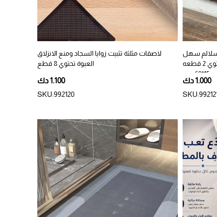
لسلالم سهل
لاصقات مثلثة تثبيت زوايا السجاد ومنع الانزلاق
التركيب دون الحاجة لغراء العبوة تحتوي 2 قطعه
العبوة تحتوي 8 قطع
6 سم
1.000 دك
1.100 دك
SKU:992120
SKU:99212