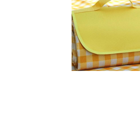
سجادة للنزهة والشاطئ مقاومة للماء
2.250 دك
SKU:290570