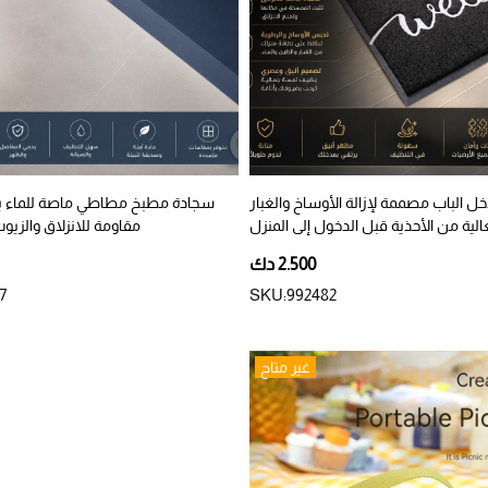
 الباب مصممة لإزالة الأوساخ والغبار
سجادة مطبخ مطاطي ماصة للماء 
الية من الأحذية قبل الدخول إلى المنزل
مقاومة للانزلاق والزيو
2.500 دك
7
SKU:992482
غير متاح