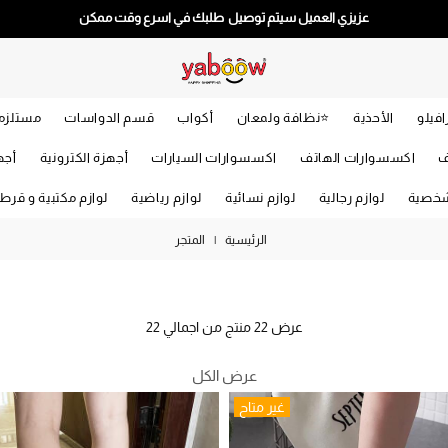
عزيزي العميل سيتم توصيل طلبك في اسرع وقت ممكن
افيلو
الأحذية
⭐️نظافة ولمعان
أكواب
قسم الدواسات
مستلزما
ف
اكسسوارات الهاتف
اكسسوارات السيارات
أجهزة الكترونية
أجه
شخصية
لوازم رجالية
لوازم نسائية
لوازم رياضية
لوازم مكتبية و قرط
الرئيسية
|
المتجر
عرض
22
منتج من اجمالي
22
عرض الكل
غير متاح