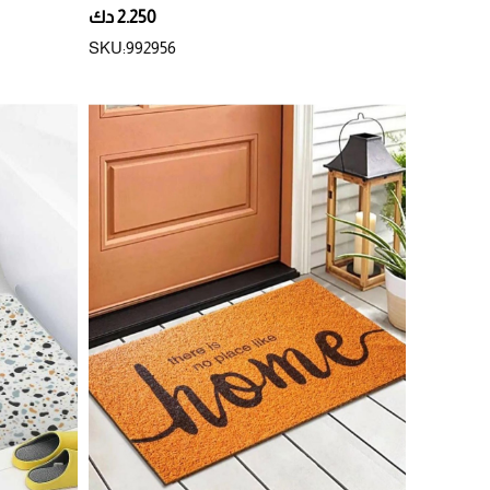
2.250 دك
SKU:992956