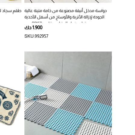
دواسة مدخل أنيقة مصنوعة من خامة متينة عالية
طقم سجاد للحمام 3 قطع انيقة وع
الجودة لإزالة الأتربة والأوساخ من أسفل الأحذية
قبل دخول المنزل بمقاس 60*90 سم
1.900 دك
SKU:992957