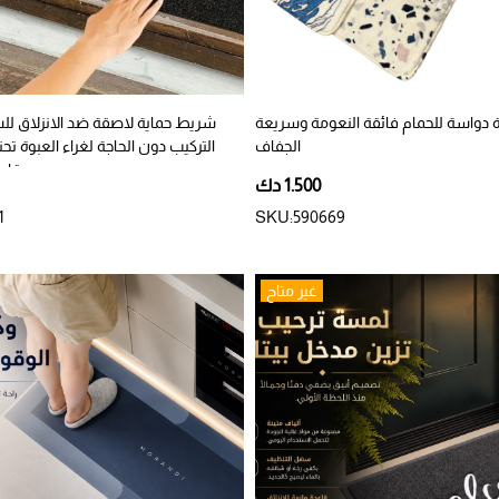
دواسة للحمام فائقة النعومة وسريعة
شريط حماية لاصقة ضد الانزلاق ل
الجفاف
بمقاس 15*0
1.500 دك
1
SKU:590669
غير متاح