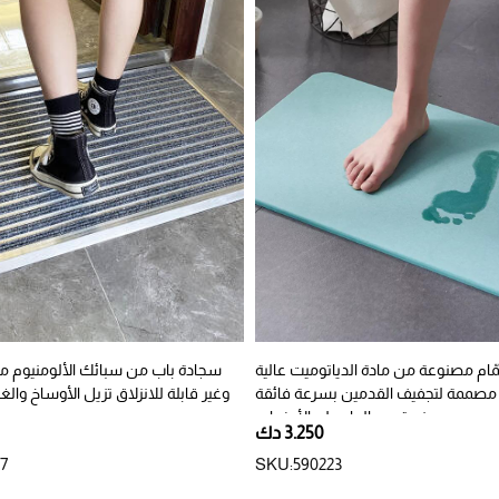
ّام مصنوعة من مادة الدياتوميت عالية
سجادة باب من سبائك الألومنيوم م
مصممة لتجفيف القدمين بسرعة فائقة
ومنع تجمع الماء على الأرضيات
س
3.250 دك
7
SKU:590223