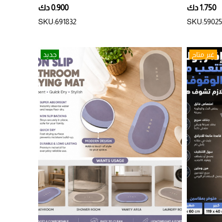
الجفاف
الانزلاق
1.750 دك
0.900 دك
SKU:691832
SKU:59025
غير متاح
جديد